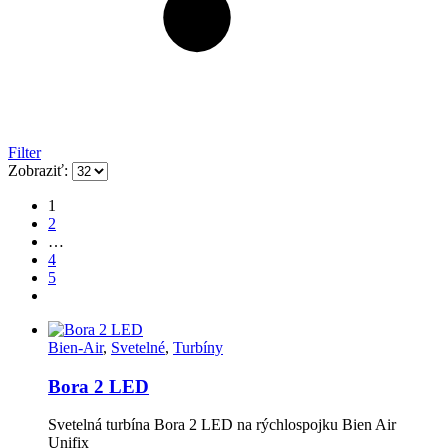
Filter
Zobraziť:
1
2
…
4
5
Bien-Air
,
Svetelné
,
Turbíny
Bora 2 LED
Svetelná turbína Bora 2 LED na rýchlospojku Bien Air
Unifix