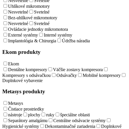
Nesvetelné
Svetelné
Uhlíkové mikromotory
Nesvetelné
Svetelné
Bez-uhlíkové mikromotory
Nesvetelné
Svetelné
Ovládacie jednotky mikromotora
Externé systémy
Interné systémy
Implantológia & Chirurgia
Údržba náradia
Ekom produkty
Ekom
Dentálne kompresory
Väčšie zostavy kompresora
Kompresory s odsávačkou
Odsávačky
Mobilné kompresory
Doplnkové vybavenie
Metasys produkty
Metasys
Čistiace prostriedky
nástroje
plochy
ruky
špeciálne oblasti
Separátory amalgámu
Centrálne odsávacie systémy
Hygienické systémy
Dekontaminačné zariadenia
Doplnkové