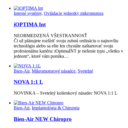
Interné systémy
,
Ovládacie jednotky mikromotora
iOPTIMA Int
NEOBMEDZENÁ VŠESTRANNOSŤ
Či už plánujete rozšíriť svoju zubnú ordináciu o najnovšiu
technológiu alebo sa ešte len chystáte naštartovať svoju
profesionálnu kariéru: iOptimaINT je riešenie typu „všetko v
jednom“, ktoré vám ponúka…
Bien-Air
,
Mikromotorové násadce
,
Svetelné
NOVA 1:1 L
NOVINKA – Svetelný kolienkový násadec NOVA 1:1 L
Bien-Air
,
Implantológia & Chirurgia
Bien-Air NEW Chiropro