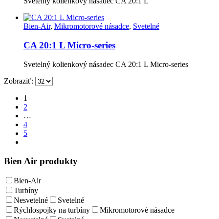
Svetelný kolienkový násadec CA 20:1 L
Bien-Air
,
Mikromotorové násadce
,
Svetelné
CA 20:1 L Micro-series
Svetelný kolienkový násadec CA 20:1 L Micro-series
Zobraziť:
1
2
…
4
5
Bien Air produkty
Bien-Air
Turbíny
Nesvetelné
Svetelné
Rýchlospojky na turbíny
Mikromotorové násadce