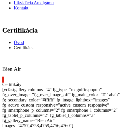
Likvidácia Amalgámu
Kontakt
Certifikácia
Úvod
Certifikácia
Bien Air
Certifikáty
[vcfastgallery columns=”4″ fg_type=”magnific-popup”
fg_over_image=”fg_over_image_off” fg_main_color=”#11abab”
fg_secondary_color=”#ffffff” fg_image_lightbox=”images”
fg_active_custom_responsive=”active_custom_responsive”
fg_smartphone_p_columns=”2″ fg_smartphone_l_columns=”2″
fg_tablet_p_columns=”2″ fg_tablet_l_columns=”3″
fg_gallery_name=”Bien Air”
images=”4757,4758,4759,4756,4760″]