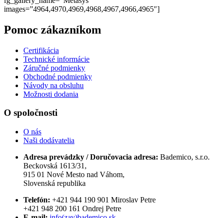
fg_gallery_name=”Metasys”
images=”4964,4970,4969,4968,4967,4966,4965″]
Pomoc zákazníkom
Certifikácia
Technické informácie
Záručné podmienky
Obchodné podmienky
Návody na obsluhu
Možnosti dodania
O spoločnosti
O nás
Naši dodávatelia
Adresa prevádzky / Doručovacia adresa:
Bademico, s.r.o.
Beckovská 1613/31,
915 01 Nové Mesto nad Váhom,
Slovenská republika
Telefón:
+421 944 190 901 Miroslav Petre
+421 948 200 161 Ondrej Petre
E-mail:
info(zav)bademico.sk