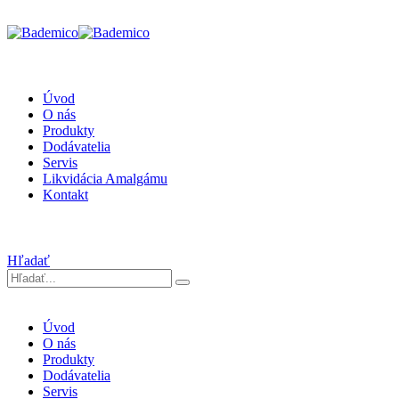
Úvod
O nás
Produkty
Dodávatelia
Servis
Likvidácia Amalgámu
Kontakt
Hľadať
Úvod
O nás
Produkty
Dodávatelia
Servis