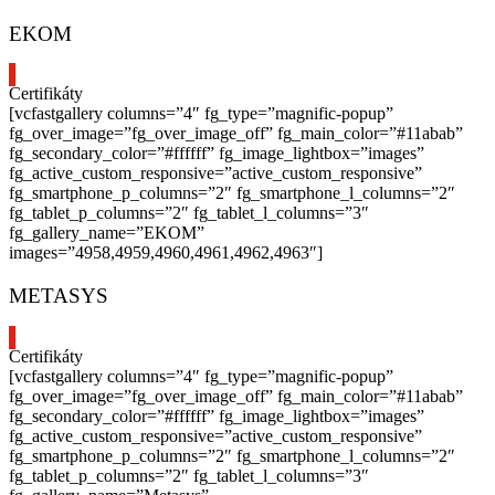
EKOM
Certifikáty
[vcfastgallery columns=”4″ fg_type=”magnific-popup”
fg_over_image=”fg_over_image_off” fg_main_color=”#11abab”
fg_secondary_color=”#ffffff” fg_image_lightbox=”images”
fg_active_custom_responsive=”active_custom_responsive”
fg_smartphone_p_columns=”2″ fg_smartphone_l_columns=”2″
fg_tablet_p_columns=”2″ fg_tablet_l_columns=”3″
fg_gallery_name=”EKOM”
images=”4958,4959,4960,4961,4962,4963″]
METASYS
Certifikáty
[vcfastgallery columns=”4″ fg_type=”magnific-popup”
fg_over_image=”fg_over_image_off” fg_main_color=”#11abab”
fg_secondary_color=”#ffffff” fg_image_lightbox=”images”
fg_active_custom_responsive=”active_custom_responsive”
fg_smartphone_p_columns=”2″ fg_smartphone_l_columns=”2″
fg_tablet_p_columns=”2″ fg_tablet_l_columns=”3″