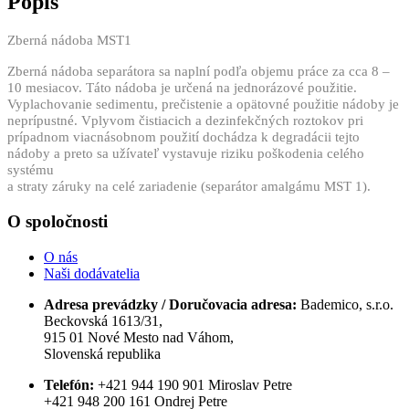
Popis
Zberná nádoba MST1
Zberná nádoba separátora sa naplní podľa objemu práce za cca 8 –
10 mesiacov. Táto nádoba je určená na jednorázové použitie.
Vyplachovanie sedimentu, prečistenie a opätovné použitie nádoby je
neprípustné.
Vplyvom čistiacich a dezinfekčných roztokov pri
prípadnom viacnásobnom použití dochádza k degradácii tejto
nádoby a preto sa užívateľ vystavuje riziku poškodenia celého
systému
a straty záruky na celé zariadenie (separátor amalgámu MST 1).
O spoločnosti
O nás
Naši dodávatelia
Adresa prevádzky / Doručovacia adresa:
Bademico, s.r.o.
Beckovská 1613/31,
915 01 Nové Mesto nad Váhom,
Slovenská republika
Telefón:
+421 944 190 901 Miroslav Petre
+421 948 200 161 Ondrej Petre