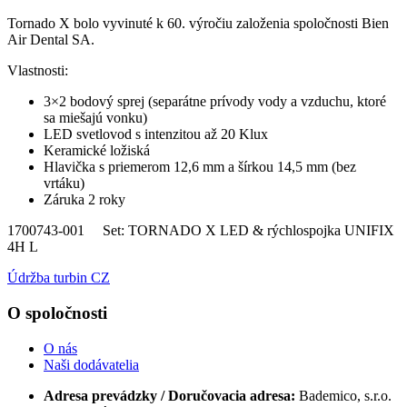
Tornado X bolo vyvinuté k 60. výročiu založenia spoločnosti Bien
Air Dental SA.
Vlastnosti:
3×2 bodový sprej (separátne prívody vody a vzduchu, ktoré
sa miešajú vonku)
LED svetlovod s intenzitou až 20 Klux
Keramické ložiská
Hlavička s priemerom 12,6 mm a šírkou 14,5 mm (bez
vrtáku)
Záruka 2 roky
1700743-001 Set: TORNADO X LED & rýchlospojka UNIFIX
4H L
Údržba turbin CZ
O spoločnosti
O nás
Naši dodávatelia
Adresa prevádzky / Doručovacia adresa:
Bademico, s.r.o.