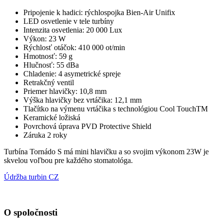
Pripojenie k hadici: rýchlospojka Bien-Air Unifix
LED osvetlenie v tele turbíny
Intenzita osvetlenia: 20 000 Lux
Výkon: 23 W
Rýchlosť otáčok: 410 000 ot/min
Hmotnosť: 59 g
Hlučnosť: 55 dBa
Chladenie: 4 asymetrické spreje
Retrakčný ventil
Priemer hlavičky: 10,8 mm
Výška hlavičky bez vrtáčika: 12,1 mm
Tlačítko na výmenu vrtáčika s technológiou Cool TouchTM
Keramické ložiská
Povrchová úprava PVD Protective Shield
Záruka 2 roky
Turbína Tornádo S má mini hlavičku a so svojim výkonom 23W je
skvelou voľbou pre každého stomatológa.
Údržba turbin CZ
O spoločnosti