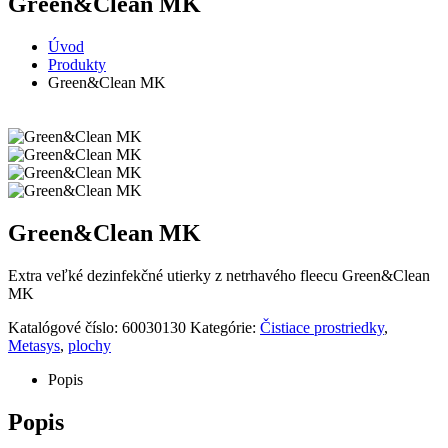
Green&Clean MK
Úvod
Produkty
Green&Clean MK
Green&Clean MK
Extra veľké dezinfekčné utierky z netrhavého fleecu Green&Clean
MK
Katalógové číslo:
60030130
Kategórie:
Čistiace prostriedky
,
Metasys
,
plochy
Popis
Popis