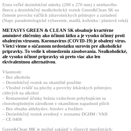
Extra veľké dezinfekčné utierky (290 x 270 mm) z netrhavého
fleecu a dezinfekčný nealkoholický roztok Green&Clean SK na
čistenie povrchu väčších zdravotníckych prístrojov a zariadení
(Napr. paradentologické vybavenie, madlá, koženka / plastová veká)
METASYS GREEN & CLEAN SK obsahuje kvartérne
amóniové zlúčeniny ako účinnú látku a je vysoko účinný proti
obaleným vírusom. Koronavírus (COVID-19) je obalený vírus.
Všetci vieme o súčasnom nedostatku surovín pre alkoholické
prípravky. To vedie k obmedzeniu zásobovania. Nealkoholické,
ale vysoko účinné prípravky sú preto viac ako len
ekvivalentnou alternatívou
.
Vlastnosti:
– Bez alkoholu
– Dezinfekčný roztok na okamžité použitie
– Vhodné zvlášť na plochy a povrchy lekárskych prístrojov,
citlivých na alkohol
– Remanentné účinky bránia vzduchom pohybujúcim sa
choroboplodným zárodkom v okamžitom napadnutí plôch
– Bez obsahu aldehydov, fenolov a fosfátov
– Dezinfekčný roztok uvedený v zoznamu DGHM / VAH
– CE 0408
Green&Clean MK je možné zakúpiť v rôznych množstvách: