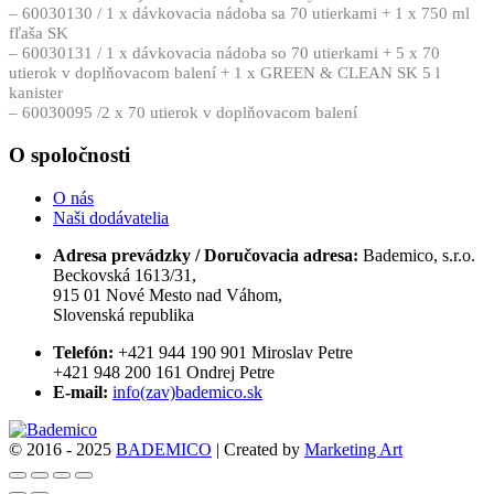
– 60030130 / 1 x dávkovacia nádoba sa 70 utierkami + 1 x 750 ml
fľaša SK
– 60030131 / 1 x dávkovacia nádoba so 70 utierkami + 5 x 70
utierok v doplňovacom balení + 1 x GREEN & CLEAN SK 5 l
kanister
– 60030095 /2 x 70 utierok v doplňovacom balení
O spoločnosti
O nás
Naši dodávatelia
Adresa prevádzky / Doručovacia adresa:
Bademico, s.r.o.
Beckovská 1613/31,
915 01 Nové Mesto nad Váhom,
Slovenská republika
Telefón:
+421 944 190 901 Miroslav Petre
+421 948 200 161 Ondrej Petre
E-mail:
info(zav)bademico.sk
© 2016 - 2025
BADEMICO
| Created by
Marketing Art