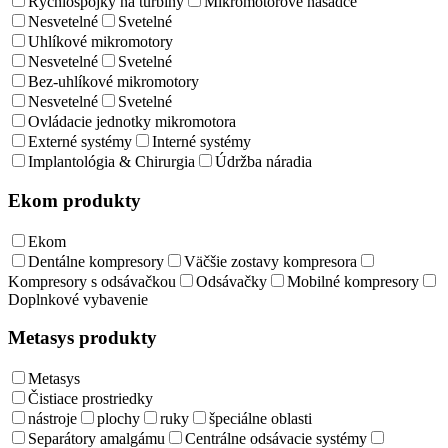
Rýchlospojky na turbíny
Mikromotorové násadce
Nesvetelné
Svetelné
Uhlíkové mikromotory
Nesvetelné
Svetelné
Bez-uhlíkové mikromotory
Nesvetelné
Svetelné
Ovládacie jednotky mikromotora
Externé systémy
Interné systémy
Implantológia & Chirurgia
Údržba náradia
Ekom produkty
Ekom
Dentálne kompresory
Väčšie zostavy kompresora
Kompresory s odsávačkou
Odsávačky
Mobilné kompresory
Doplnkové vybavenie
Metasys produkty
Metasys
Čistiace prostriedky
nástroje
plochy
ruky
špeciálne oblasti
Separátory amalgámu
Centrálne odsávacie systémy